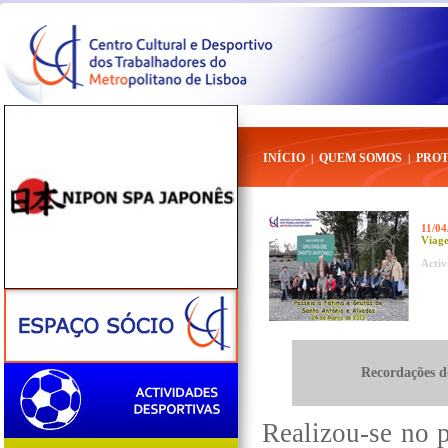
INÍCIO
QUEM SOMOS
PRO
|
|
11/04
Viage
Activ
Recordações d
Realizou-se no 