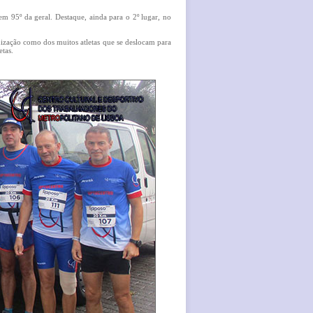
em 95º da geral. Destaque, ainda para o 2º lugar, no
ização como dos muitos atletas que se deslocam para
etas.