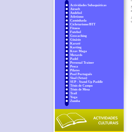
Actividades Subaquáticas
Airsoft
Andebol
Atletismo
Caminhada
Cicloturismo/BTT
Fitness
Futebol
Geocaching
Ginásio
Karaté
Karting
Krav Maga
Motards
Padel
Personal Trainer
Pesca
Pilates
Pool Português
Sisal (Setas)
SUP - Stand Up Paddle
Ténis de Campo
Ténis de Mesa
Trail
Yoga
Zumba