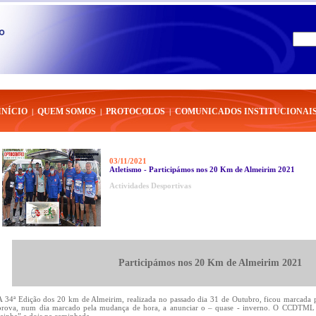
INÍCIO
QUEM SOMOS
PROTOCOLOS
COMUNICADOS INSTITUCIONAI
|
|
|
03/11/2021
Atletismo - Participámos nos 20 Km de Almeirim 2021
Actividades Desportivas
Participámos nos 20 Km de Almeirim 2021
A 34ª Edição dos 20 km de Almeirim, realizada no passado dia 31 de Outubro, ficou marcada 
prova, num dia marcado pela mudança de hora, a anunciar o – quase - inverno. O CCDTML fe