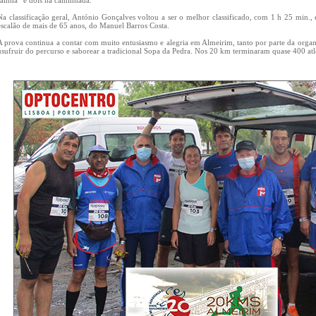
rainha” e dois na caminhada.
Na classificação geral, António Gonçalves voltou a ser o melhor classificado, com 1 h 25 min., 
escalão de mais de 65 anos, do Manuel Barros Costa.
A prova continua a contar com muito entusiasmo e alegria em Almeirim, tanto por parte da organ
usufruir do percurso e saborear a tradicional Sopa da Pedra. Nos 20 km terminaram quase 400 atl