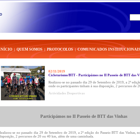
|
NI
INÍCIO
QUEM SOMOS
PROTOCOLOS
COMUNICADOS INSTITUCIONAI
|
|
|
02/11/2019
Cicloturismo/BTT - Participámos no II Passeio de BTT das V
Realizou-se no passado dia 29 de Setembro de 2019, a 2ª ediçã
onde os participantes tinham à sua disposição, 2 percursos d
Actividades Desportivas
Participámos no II Passeio de BTT das Vinhas
Realizou-se no passado dia 29 de Setembro de 2019, a 2ª edição do Passeio BTT das Vinhas, no
disposição, 2 percursos de 20 ou 40 km, além de uma caminhada.