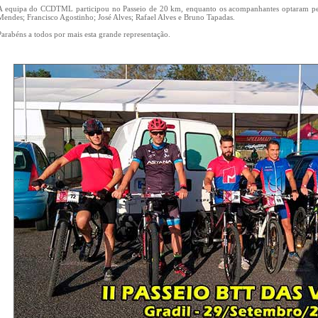
A equipa do CCDTML participou no Passeio de 20 km, enquanto os acompanhantes optaram pela
Mendes; Francisco Agostinho; José Alves; Rafael Alves e Bruno Tapadas.
Parabéns a todos por mais esta grande representação.