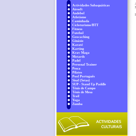
Actividades Subaquáticas
Airsoft
Andebol
Atletismo
Caminhada
Cicloturismo/BTT
Fitness
Futebol
Geocaching
Ginásio
Karaté
Karting
Krav Maga
Motards
Padel
Personal Trainer
Pesca
Pilates
Pool Português
Sisal (Setas)
SUP - Stand Up Paddle
Ténis de Campo
Ténis de Mesa
Trail
Yoga
Zumba