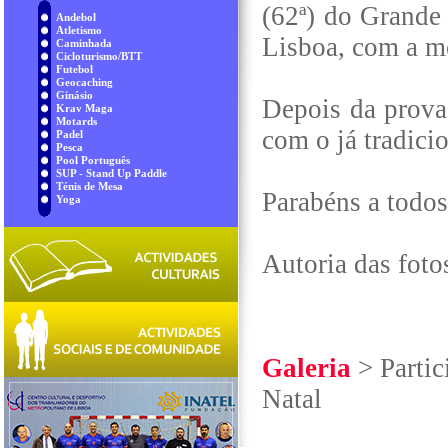
(62ª) do Grande
Andebol
Atletismo
Lisboa, com a me
Caminhada
Cicloturismo/BTT
Futebol
Geocaching
Ginásio
Depois da prova,
Krav Maga
Motards
com o já tradic
Padel
Pesca
Pool Português
SUP - Stand Up Paddle
Ténis de Mesa
Parabéns a todos
Yoga
Autoria das foto
Galeria
> Partic
Natal