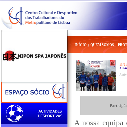
INÍCIO
QUEM SOMOS
PRO
|
|
13/01
Atlet
Activ
Participá
A nossa equipa 