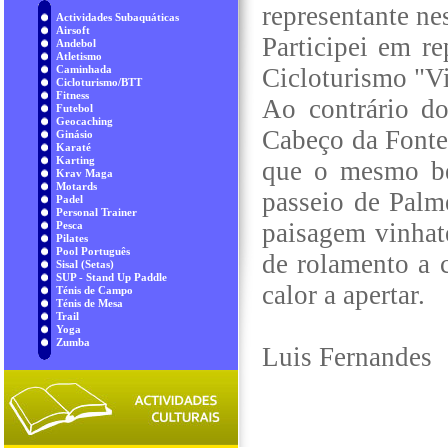
representante ne
Actividades Subaquáticas
Airsoft
Participei em 
Andebol
Atletismo
Caminhada
Cicloturismo "Vi
Cicloturismo/BTT
Fitness
Ao contrário d
Futebol
Geocaching
Cabeço da Fonte
Ginásio
Karaté
Karting
que o mesmo be
Krav Maga
Motards
passeio de Palm
Padel
Personal Trainer
paisagem vinhat
Pesca
Pilates
Pool Português
de rolamento a 
Sisal (Setas)
SUP - Stand Up Paddle
calor a apertar.
Ténis de Campo
Ténis de Mesa
Trail
Yoga
Zumba
Luis Fernandes