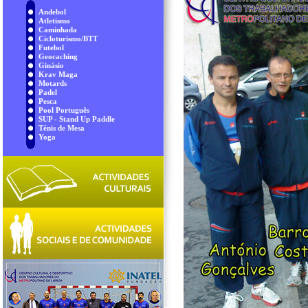
Andebol
Atletismo
Caminhada
Cicloturismo/BTT
Futebol
Geocaching
Ginásio
Krav Maga
Motards
Padel
Pesca
Pool Português
SUP - Stand Up Paddle
Ténis de Mesa
Yoga