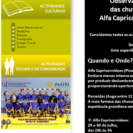
Artes Decorativas
Audições
Danças
Fotografia
Grupo Coral
Teatro