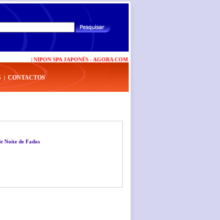
|
NIPON SPA JAPONÊS - AGORA COM NOVAS VALÊNCIAS
|
CARTÃO BP PLU
S
CONTACTOS
|
e Noite de Fados