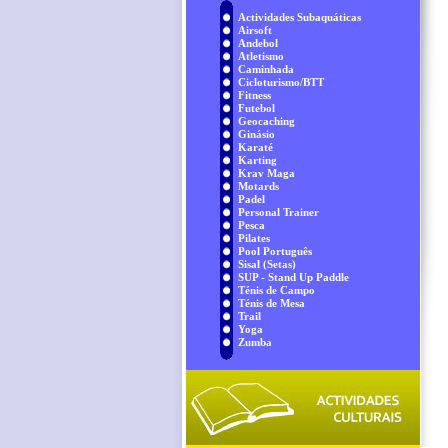
Actividades Subaquáticas
Airsoft
Andebol
Atletismo
Caminhada
Cicloturismo/BTT
Fitness
Futebol
Geocaching
Ginásio
Karaté
Karting
Krav Maga
Motards
Padel
Personal Trainer
Pesca
Pilates
Pool Português
Sisal (Setas)
SUP - Stand Up Paddle
Ténis de Campo
Ténis de Mesa
Trail
Yoga
Zumba