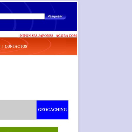
|
NIPON SPA JAPONÊS - AGORA COM NOVAS VALÊNCIAS
|
CARTÃO BP PLUS
S
CONTACTOS
|
GEOCACHING