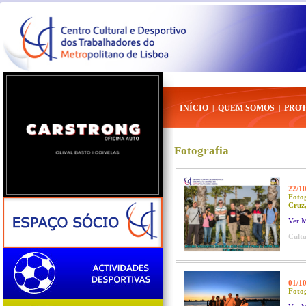
INÍCIO
QUEM SOMOS
PRO
|
|
Fotografia
22/1
Fotog
Cruz,
Ver M
Cultu
01/1
Fotog