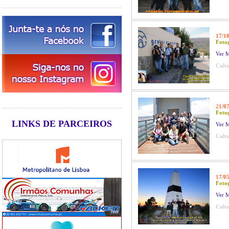
17/1
Fotog
Ver M
Cultu
21/0
Fotog
LINKS DE PARCEIROS
Ver M
Cultu
17/0
Fotog
Ver M
Cultu