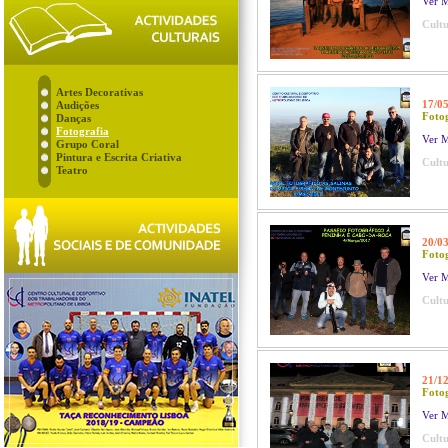
Ver M
Cultu
Artes Decorativas
17/0
Audições
Fotog
Danças
Fotografia
Ver M
Grupo Coral
Pintura e Escrita Criativa
Cultu
Teatro
20/0
Fotog
Ver M
Cultu
21/1
Fotog
Ver M
Cultu