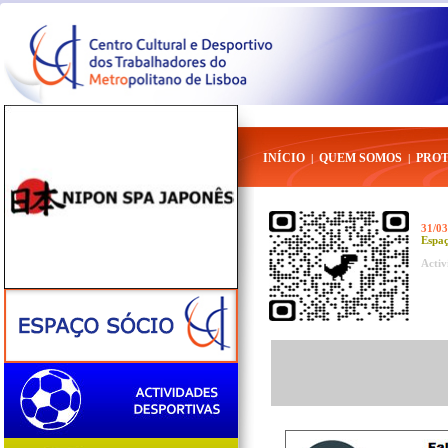
INÍCIO
QUEM SOMOS
PRO
|
|
31/03
Espaç
Activ