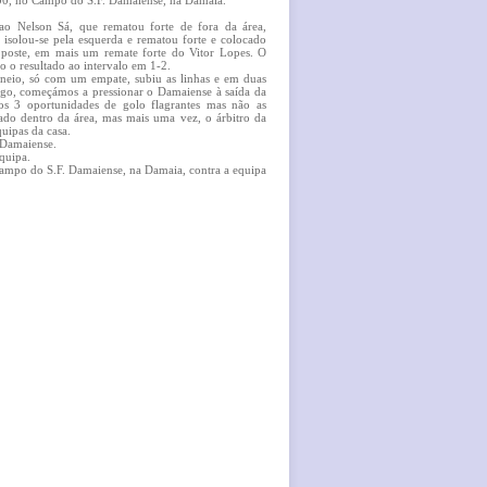
0h00, no Campo do S.F. Damaiense, na Damaia.
ao Nelson Sá, que rematou forte de fora da área,
solou-se pela esquerda e rematou forte e colocado
poste, em mais um remate forte do Vitor Lopes. O
 o resultado ao intervalo em 1-2.
rneio, só com um empate, subiu as linhas e em duas
jogo, começámos a pressionar o Damaiense à saída da
os 3 oportunidades de golo flagrantes mas não as
do dentro da área, mas mais uma vez, o árbitro da
quipas da casa.
 Damaiense.
quipa.
campo do S.F. Damaiense, na Damaia, contra a equipa