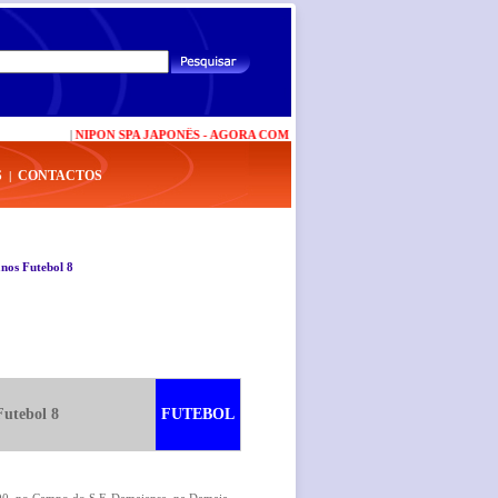
|
NIPON SPA JAPONÊS - AGORA COM NOVAS VALÊNCIAS
|
CARTÃO BP PLU
S
CONTACTOS
|
nos Futebol 8
Futebol 8
FUTEBOL