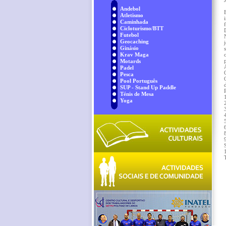
Andebol
Atletismo
Caminhada
Cicloturismo/BTT
Futebol
Geocaching
Ginásio
Krav Maga
Motards
Padel
Pesca
Pool Português
SUP - Stand Up Paddle
Ténis de Mesa
Yoga