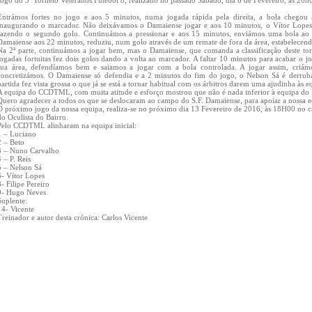
Jogo do 3º Torneio Veteranos Futebol 8, realizado no passado Sábado, dia 6 de Fevereiro, ás 2
Entrámos fortes no jogo e aos 5 minutos, numa jogada rápida pela direita, a bola chegou 
inaugurando o marcador. Não deixávamos o Damaiense jogar e aos 10 minutos, o Vítor Lopes i
fazendo o segundo golo. Continuámos a pressionar e aos 15 minutos, enviámos uma bola ao 
Damaiense aos 22 minutos, reduziu, num golo através de um remate de fora da área, estabelecendo
Na 2ª parte, continuámos a jogar bem, mas o Damaiense, que comanda a classificação deste to
jogadas fortuitas fez dois golos dando a volta ao marcador. A faltar 10 minutos para acabar o 
sua área, defendíamos bem e saiamos a jogar com a bola controlada. A jogar assim, criám
concretizámos. O Damaiense só defendia e a 2 minutos do fim do jogo, o Nelson Sá é derruba
partida fez vista grossa o que já se está a tornar habitual com os árbitros darem uma ajudinha às e
A equipa do CCDTML, com muita atitude e esforço mostrou que não é nada inferior à equipa do
Quero agradecer a todos os que se deslocaram ao campo do S.F. Damaiense, para apoiar a nossa e
O próximo jogo da nossa equipa, realiza-se no próximo dia 13 Fevereiro de 2016, às 18H00 no 
do Oculista do Bairro.
Pelo CCDTML alinharam na equipa inicial:
1 – Luciano
2 – Beto
3 – Nuno Carvalho
4 – P. Reis
5 – Nelson Sá
6- Vítor Lopes
8- Filipe Pereiro
9- Hugo Neves
Suplente:
14- Vicente
Treinador e autor desta crónica: Carlos Vicente