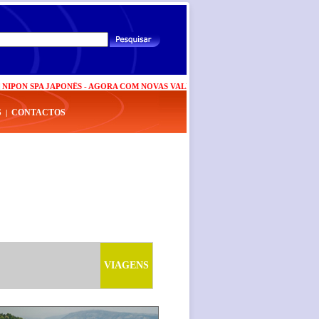
ON SPA JAPONÊS - AGORA COM NOVAS VALÊNCIAS
|
CARTÃO BP PLUS AGORA CO
S
CONTACTOS
|
VIAGENS