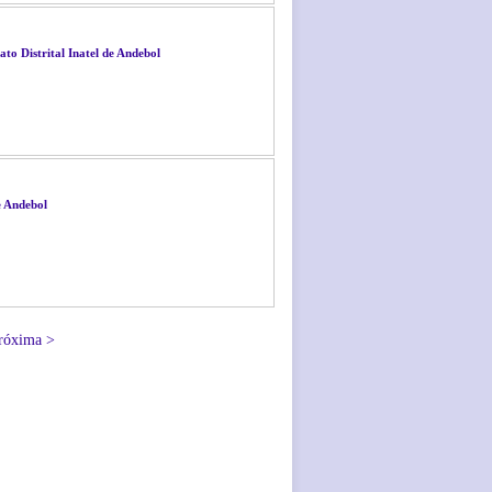
o Distrital Inatel de Andebol
e Andebol
róxima >