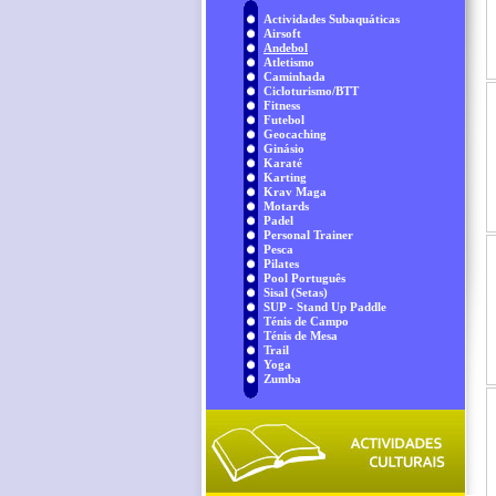
Actividades Subaquáticas
Airsoft
Andebol
Atletismo
Caminhada
Cicloturismo/BTT
Fitness
Futebol
Geocaching
Ginásio
Karaté
Karting
Krav Maga
Motards
Padel
Personal Trainer
Pesca
Pilates
Pool Português
Sisal (Setas)
SUP - Stand Up Paddle
Ténis de Campo
Ténis de Mesa
Trail
Yoga
Zumba