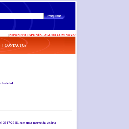
|
NIPON SPA JAPONÊS - AGORA COM NOVAS VALÊNCIAS
|
CARTÃO BP PLUS AGOR
S
CONTACTOS
|
e Andebol
bol 2017/2018, com uma merecida vitória