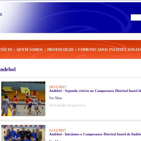
INÍCIO
QUEM SOMOS
PROTOCOLOS
COMUNICADOS INSTITUCIONAI
|
|
|
ndebol
20/12/2017
Andebol - Segunda vitória no Campeonato Distrital Inatel d
Ver Mais
Actividades Desportivas
12/12/2017
Andebol - Iniciámos o Campeonato Distrital Inatel de Ande