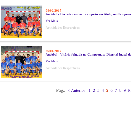
08/02/2017
Andebol - Derrota contra o campeão em titulo, no Campeonat
Ver Mais
Actividades Desportivas
26/01/2017
Andebol - Vitória folgada no Campeonato Distrital Inatel d
Ver Mais
Actividades Desportivas
Pág.:
< Anterior
1
2
3
4
5
6
7
8
9
P